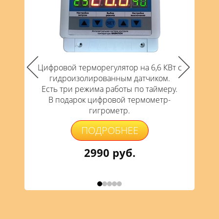
Цифрово
Цифровой терморегулятор на 6,6 КВт с
гидр
гидроизолированным датчиком.
Работ
Есть три режима работы по таймеру.
ф
В подарок цифровой термометр-
В под
гигрометр.
ПОДРОБНЕЕ
2990 руб.